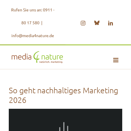
Zum
Rufen Sie uns an: 0911 -
Inhalt
springen
80 17 580
|
Bluesky
Instagram
LinkedIn
info@media4nature.de
So geht nachhaltiges Marketing
2026
Zeige
grösseres
Bild