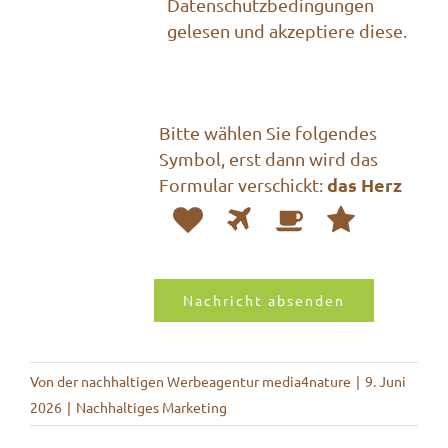
Datenschutzbedingungen
gelesen und akzeptiere diese.
Bitte wählen Sie folgendes
Symbol, erst dann wird das
das Herz
Formular verschickt:
1
2
3
4
Bitte
wählen
Sie
folgendes
Symbol,
erst
dann
Von
der nachhaltigen Werbeagentur media4nature
|
9. Juni
wird
2026
|
Nachhaltiges Marketing
das
Formular