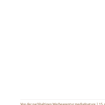
Von
der nachhaltigen Werbeagentur media4nature
|
15. 