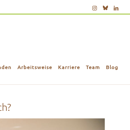
Bluesky
Instagram
Linke
nden
Arbeitsweise
Karriere
Team
Blog
ch?