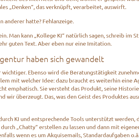
les „Denken“, das verknüpft, verarbeitet, auswirft.
n anderer hatte? Fehlanzeige.
in. Man kann „Kollege KI“ natürlich sagen, schreib im St
sehr guten Text. Aber eben nur eine Imitation.
gentur haben sich gewandelt
 wichtiger. Ebenso wird die Beratungstätigkeit zunehmen
llem mit welcher Idee: dazu braucht es weiterhin eine A
cht emphatisch. Sie versteht das Produkt, seine Historie
ind wir überzeugt. Das, was den Geist des Produktes aus
urch KI und entsprechende Tools unterstützt werden, di
durch „Chatty“ erstellen zu lassen und dann mit eigenem
enfalls wenn es um Akquisemails, Standardaufgaben o.ä.