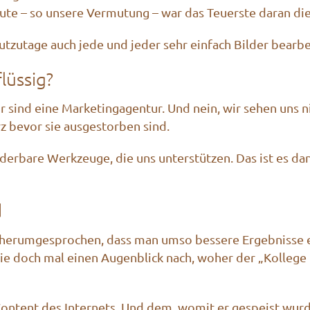
ute – so unsere Vermutung – war das Teuerste daran die
zutage auch jede und jeder sehr einfach Bilder bearbe
lüssig?
r sind eine Marketingagentur. Und nein, wir sehen uns ni
z bevor sie ausgestorben sind.
wunderbare Werkzeuge, die uns unterstützen. Das ist es d
d
 herumgesprochen, dass man umso bessere Ergebnisse erh
Sie doch mal einen Augenblick nach, woher der „Kollege 
ontent des Internets. Und dem, womit er gespeist wurd