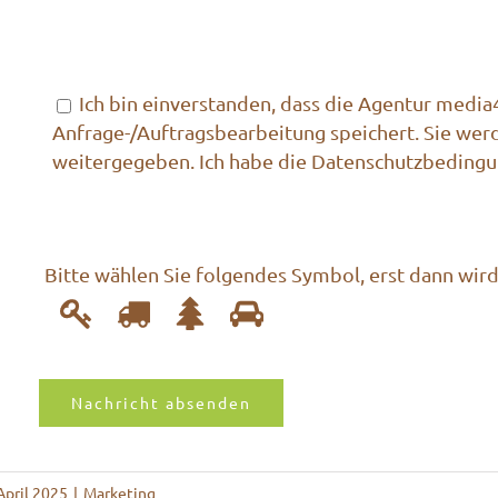
Bitte lasse dieses Feld leer.
Bitte lasse dieses Feld leer.
Ich bin einverstanden, dass die Agentur medi
Anfrage-/Auftragsbearbeitung speichert. Sie werd
weitergegeben. Ich habe die Datenschutzbedingu
Bitte wählen Sie folgendes Symbol, erst dann wird
1
2
3
4
Bitte
wählen
Sie
folgendes
Symbol,
erst
dann
April 2025
|
Marketing