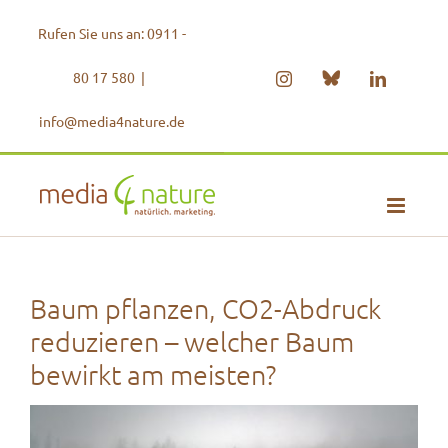
Zum
Rufen Sie uns an: 0911 -
Inhalt
springen
80 17 580
|
Bluesky
Instagram
LinkedIn
info@media4nature.de
Baum pflanzen, CO2-Abdruck
reduzieren – welcher Baum
bewirkt am meisten?
Zeige
grösseres