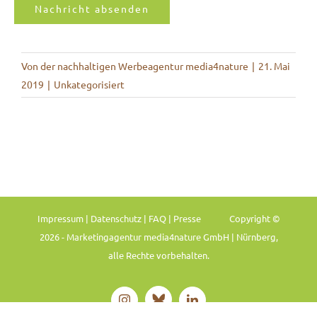
Symbol,
erst
dann
Von
der nachhaltigen Werbeagentur media4nature
|
21. Mai
wird
2019
|
Unkategorisiert
das
Formular
verschickt:
den
Schlüssel
Impressum
|
Datenschutz
|
FAQ
|
Presse
Copyright ©
2026 - Marketingagentur media4nature GmbH | Nürnberg,
alle Rechte vorbehalten.
Bluesky
Instagram
LinkedIn