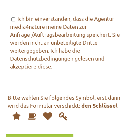
Bitte lasse dieses Feld leer.
Bitte lasse dieses Feld leer.
Ich bin einverstanden, dass die Agentur
media4nature meine Daten zur
Anfrage-/Auftragsbearbeitung speichert. Sie
werden nicht an unbeteiligte Dritte
weitergegeben. Ich habe die
Datenschutzbedingungen gelesen und
akzeptiere diese.
Bitte wählen Sie folgendes Symbol, erst dann
den Schlüssel
wird das Formular verschickt:
1
2
3
4
Bitte
wählen
Sie
folgendes