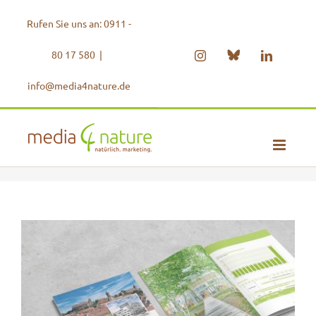
Zum
Rufen Sie uns an: 0911 -
Inhalt
springen
80 17 580
|
Bluesky
Instagram
LinkedIn
info@media4nature.de
View
Larger
Image