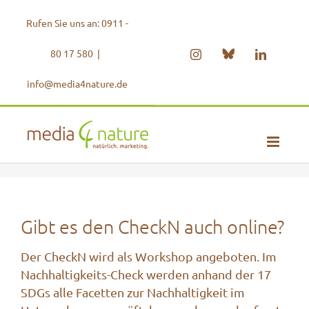
Zum
Rufen Sie uns an: 0911 -
Inhalt
springen
80 17 580
|
Bluesky
Instagram
LinkedIn
info@media4nature.de
Gibt es den CheckN auch online?
Der CheckN wird als Workshop angeboten. Im
Nachhaltigkeits-Check werden anhand der 17
SDGs alle Facetten zur Nachhaltigkeit im