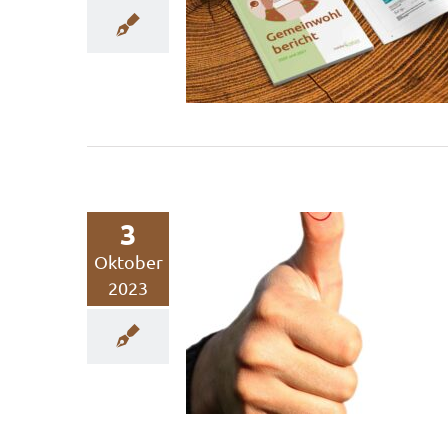
Gemeinwohl-Bilanz
veröffentlicht!
Nachhaltigkeit
Nachhaltigkeitskommunikat
3
Oktober
2023
Erfolgreicher mit C
Strategie
CSR
Nachhaltigkeitskommunikation