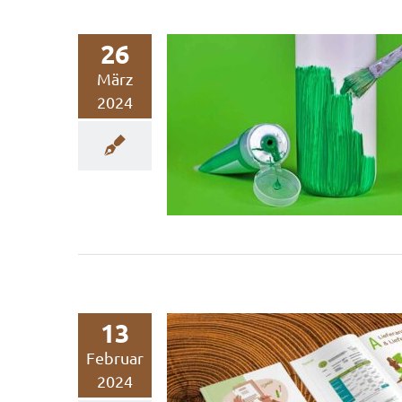
26
März
2024
Tipps zur Umsetzu
Green Claims Direct
Nachhaltigkeitskommunikation
Nachhaltigkeitsmarketing
13
Februar
2024