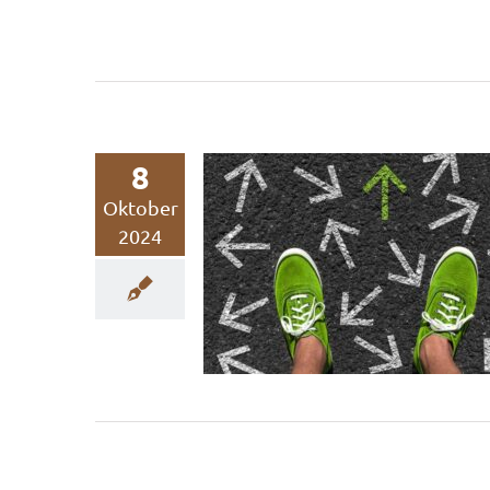
8
Oktober
So vermeiden
2024
Unternehmen
Greenwashing
Nachhaltigkeitsberatung
Nachhaltigkeitskommunikation