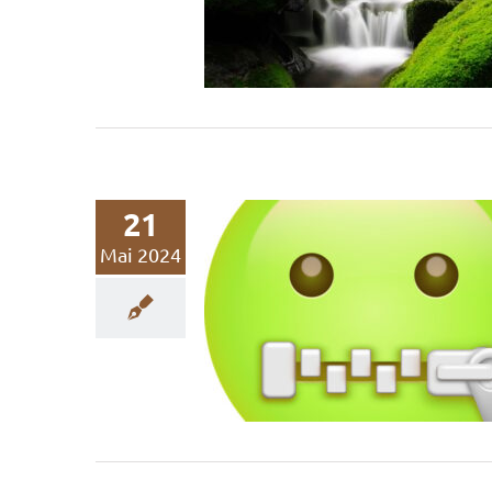
mit Slogans & TV-Sp
Marketing
Nachhaltigkeitskommunikation
We
21
Mai 2024
Greenhushing nim
zu
Nachhaltigkeitskommunikation