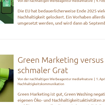
Von
der nachhaltigen Werbeagentur media4nature
|
4. Fe
–
Die EU hat bedauerlicherweise Ende 2025 vie
Nachhaltigkeit gelockert. Ein Vorhaben allerd
umgesetzt werden, und wird dann ab Septembe
Green Marketing versus
schmaler Grat
Von
der nachhaltigen Werbeagentur media4nature
|
1. Apr
ng:
Nachhaltigkeitskommunikation
Green Marketing ist gut, Green Washing negativ.
eigenen Öko- und Nachhaltigkeitsaktivitäten 