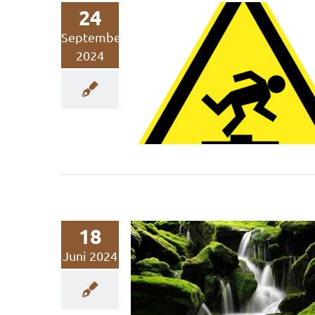
24
September
2024
Fallstricke bei der C
Kompensation
Nachhaltigkeitskommunikation
Nachhaltigkeitsmarketing
18
Juni 2024
Subtiles Greenwash