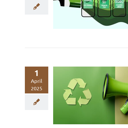
EmpCo erschwert 
gut so!
Nachhaltigkeitskommunikation
Werbung
1
April
Green Marketing
2025
versus Green Washi
ein schmaler Grat
Nachhaltiges Marketing
Nachhaltigkeitskommunikation